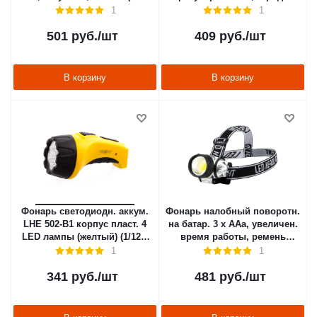
"NAVIGATOR" 94 951
сети (1/120) "REXANT" 75-719
1
1
501
руб.
/шт
409
руб.
/шт
В корзину
В корзину
Фонарь светодиодн. аккум.
Фонарь налобный поворотн.
LHE 502-B1 корпус пласт. 4
на батар. 3 х AAа, увеличен.
LED лампы (желтый) (1/120)
время работы, ремень
"Старт"
(1/120) "REXANT" 75-701
1
1
341
руб.
/шт
481
руб.
/шт