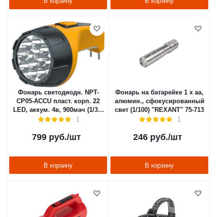
В корзину
В корзину
Фонарь светодиодн. NPT-
Фонарь на батарейке 1 х аа,
CP05-ACCU пласт. корп. 22
алюмин., сфокусированный
LED, аккум. 4в, 900мач (1/30)
свет (1/100) "REXANT" 75-713
"NAVIGATOR" 94 953
1
1
799
руб.
/шт
246
руб.
/шт
В корзину
В корзину