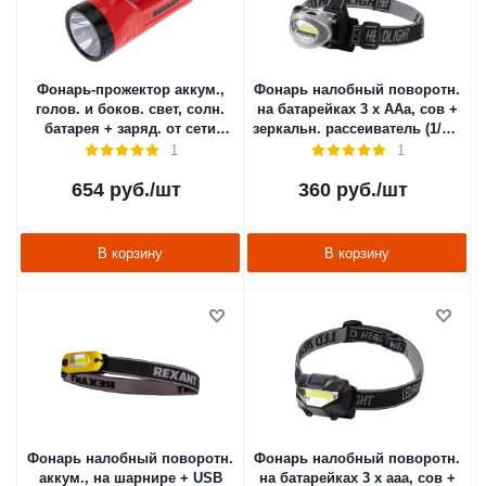
Фонарь-прожектор аккум.,
Фонарь налобный поворотн.
голов. и боков. свет, солн.
на батарейках 3 х AAа, сов +
батарея + заряд. от сети
зеркальн. рассеиватель (1/96)
(1/60) "REXANT" 75-706
"REXANT" 75-703
1
1
654
руб.
/шт
360
руб.
/шт
В корзину
В корзину
Фонарь налобный поворотн.
Фонарь налобный поворотн.
аккум., на шарнире + USB
на батарейках 3 х ааа, сов +