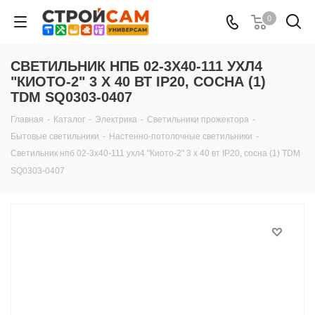
0
СВЕТИЛЬНИК НПБ 02-3Х40-111 УХЛ4
"КИОТО-2" 3 Х 40 ВТ IP20, СОСНА (1)
TDM SQ0303-0407
Главная
-
Каталог
-
Электрика
-
Светильники прожектора
-
Бытовые светильники
-
Настенно-потолочные светильники
-
Светильник нпб 02-3х40-111 ухл4 "Киото-2" 3 х 40 вт IP20, сосна (1) TDM
SQ0303-0407