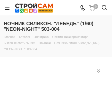
0
НОЧНИК СИЛИКОН. "ЛЕБЕДЬ" (1/60)
"NEON-NIGHT" 503-004
Главная
-
Каталог
-
Электрика
-
Светильники прожектора
-
Бытовые светильники
-
Ночники
-
Ночник силикон. "Лебедь" (1/60)
"NEON-NIGHT" 503-004