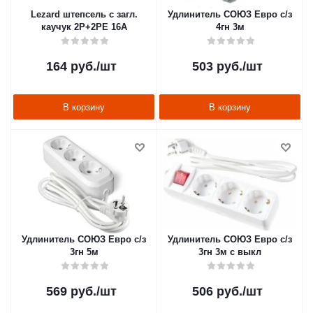
Lezard штепсель с загл.
Удлинитель СОЮЗ Евро с/з
каучук 2Р+2РЕ 16А
4гн 3м
164
руб.
/шт
503
руб.
/шт
В корзину
В корзину
Удлинитель СОЮЗ Евро с/з
Удлинитель СОЮЗ Евро с/з
3гн 5м
3гн 3м с выкл
569
руб.
/шт
506
руб.
/шт