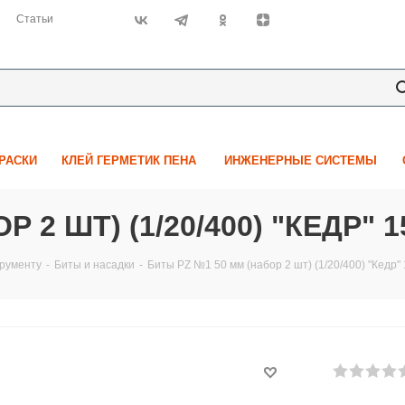
Статьи
КРАСКИ
КЛЕЙ ГЕРМЕТИК ПЕНА
ИНЖЕНЕРНЫЕ СИСТЕМЫ
 2 ШТ) (1/20/400) "КЕДР" 1
трументу
-
Биты и насадки
-
Биты PZ №1 50 мм (набор 2 шт) (1/20/400) "Кедр"