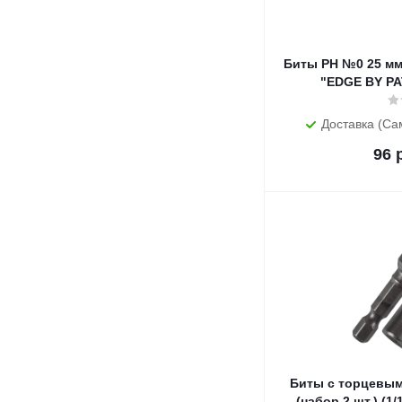
Биты PH №0 25 мм (набор 3 шт.) (1/20/240)
"EDGE BY PA
Доставка (Са
96
р
Биты с торцевым
(набор 2 шт.) (1/