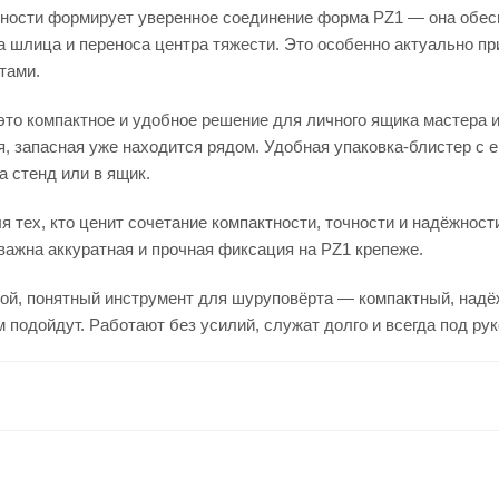
ности формирует уверенное соединение форма PZ1 — она обесп
 шлица и переноса центра тяжести. Это особенно актуально пр
тами.
это компактное и удобное решение для личного ящика мастера 
я, запасная уже находится рядом. Удобная упаковка-блистер с 
а стенд или в ящик.
я тех, кто ценит сочетание компактности, точности и надёжно
 важна аккуратная и прочная фиксация на PZ1 крепеже.
той, понятный инструмент для шуруповёрта — компактный, над
 подойдут. Работают без усилий, служат долго и всегда под рук