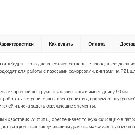
Характеристики
Как купить
Оплата
Доста
м от «Кедр» — это две высококачественные насадки, создающи
подходят для работы с пазовыми саморезами, винтами на PZ1 
ена из прочной инструментальной стали и имеет длину 50 мм 
т работать в ограниченных пространствах, например, внутри ме
ителей и риска задеть окружающие элементы.
й хвостовик ¼″ (тип E) обеспечивает точную фиксацию в патр
даёт контроль над закручиванием даже на максимальную мощно