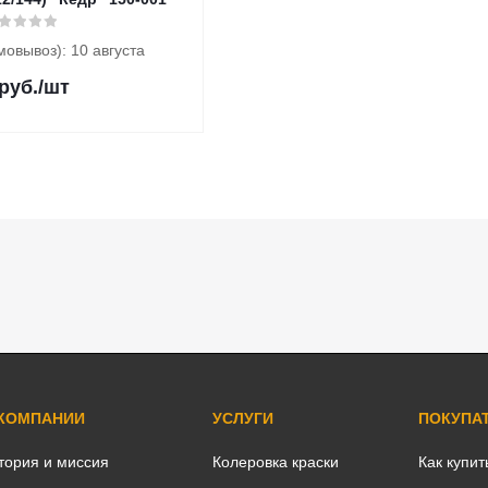
мовывоз): 10 августа
руб.
/шт
 КОМПАНИИ
УСЛУГИ
ПОКУПА
тория и миссия
Колеровка краски
Как купит