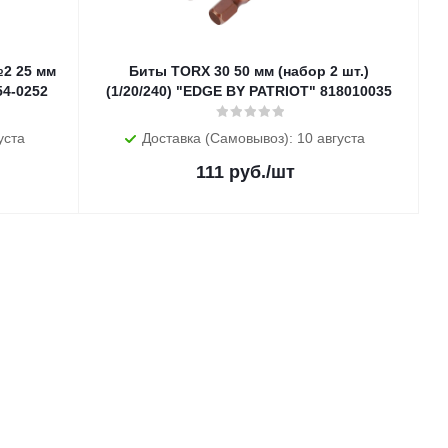
№2 25 мм
Биты TORX 30 50 мм (набор 2 шт.)
 шт. (1/50/500) "Кедр" 054-0252
(1/20/240) "EDGE BY PATRIOT" 818010035
уста
Доставка (Самовывоз): 10 августа
111
руб.
/шт