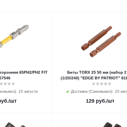
торонняя 65РН2/РН2 FIT
Биты TORX 25 50 мм (набор 2 шт.)
57546
(1/20/240) "EDGE BY PATRIOT" 81
мовывоз): 10 августа
Доставка (Самовывоз): 10 авг
уб.
/шт
129
руб.
/шт