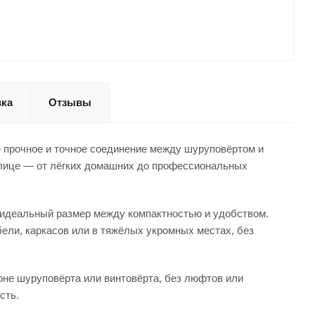
вка
Отзывы
е прочное и точное соединение между шуруповёртом и
шлице — от лёгких домашних до профессиональных
— идеальный размер между компактностью и удобством.
бели, каркасов или в тяжёлых укромных местах, без
оне шуруповёрта или винтовёрта, без люфтов или
сть.