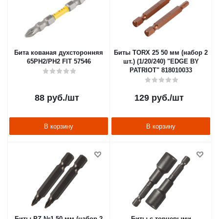
Бита кованая духсторонняя
Биты TORX 25 50 мм (набор 2
65РН2/РН2 FIT 57546
шт.) (1/20/240) "EDGE BY
PATRIOT" 818010033
88
руб.
/шт
129
руб.
/шт
В корзину
В корзину
Биты PZ №1 50 мм (набор 2
Биты с торцевыми