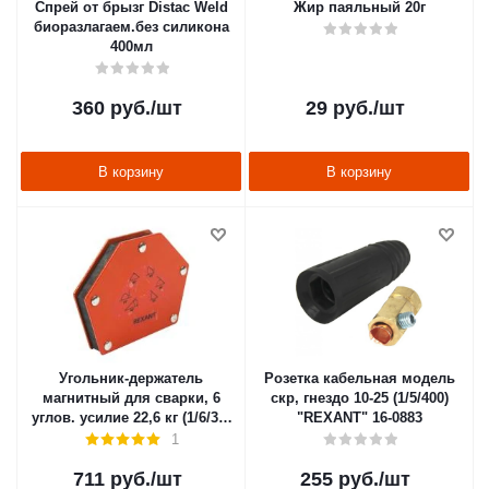
Спрей от брызг Distac Weld
Жир паяльный 20г
биоразлагаем.без силикона
400мл
360
руб.
/шт
29
руб.
/шт
В корзину
В корзину
Угольник-держатель
Розетка кабельная модель
магнитный для сварки, 6
скр, гнездо 10-25 (1/5/400)
углов. усилие 22,6 кг (1/6/36)
"REXANT" 16-0883
"REXANT" 12-4832
1
711
руб.
/шт
255
руб.
/шт