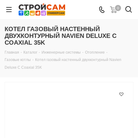
0
КОТЕЛ ГАЗОВЫЙ НАСТЕННЫЙ
ДВУХКОНТУРНЫЙ NAVIEN DELUXE C
COAXIAL 35K
Главная
-
Каталог
-
Инженерные системы
-
Отопление
-
Газовые котлы
-
Котел газовый настенный двухконтурный Navien
Deluxe C Coaxial 35K