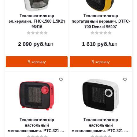
Тепловентилятор
Тепловентилятор
эл.керамич. FHC-1500 1,5КВт
портативный керамич. DTFC-
96416
700 Denzel 96407
2 090
руб.
/шт
1 610
руб.
/шт
В корзину
В корзину
Тепловентилятор
Тепловентилятор
настольный
настольный
металлокерамич. PTC-321 1,5
металлокерамич. PTC-321 1,5
квт (розовый) (1/6) "ENGY"
квт (1/6) "ENGY"