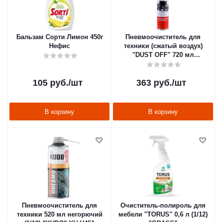
Бальзам Сорти Лимон 450г
Пневмоочиститель для
Нефис
техники (сжатый воздух)
"DUST OFF" 720 мл
(аэрозоль) (1/6) "REXANT" 85-
0001-2
105
руб.
/шт
363
руб.
/шт
В корзину
В корзину
Пневмоочиститель для
Очиститель-полироль для
техники 520 мл негорючий
мебели "TORUS" 0,6 л (1/12)