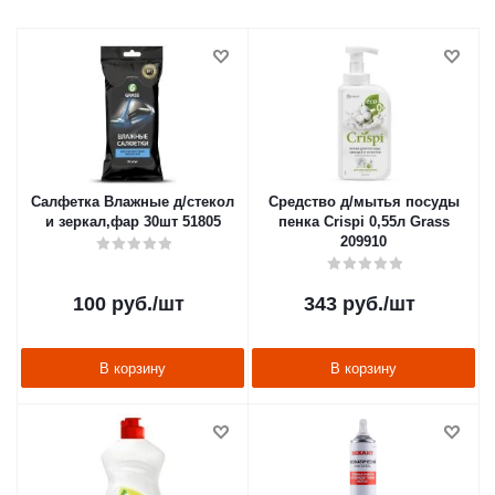
Салфетка Влажные д/стекол
Средство д/мытья посуды
и зеркал,фар 30шт 51805
пенка Crispi 0,55л Grass
209910
100
руб.
/шт
343
руб.
/шт
В корзину
В корзину