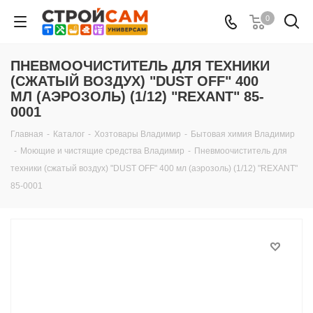
0
ПНЕВМООЧИСТИТЕЛЬ ДЛЯ ТЕХНИКИ
(СЖАТЫЙ ВОЗДУХ) "DUST OFF" 400
МЛ (АЭРОЗОЛЬ) (1/12) "REXANT" 85-
0001
Главная
-
Каталог
-
Хозтовары Владимир
-
Бытовая химия Владимир
-
Моющие и чистящие средства Владимир
-
Пневмоочиститель для
техники (сжатый воздух) "DUST OFF" 400 мл (аэрозоль) (1/12) "REXANT"
85-0001