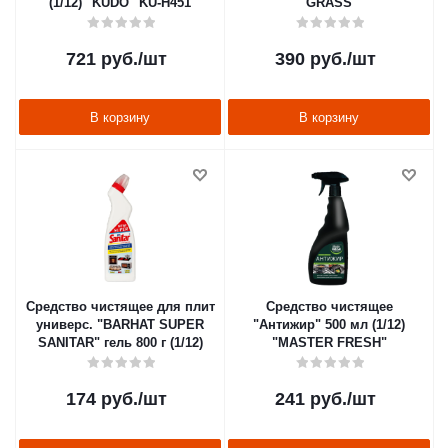
(1/12) "KUDO" KU-H451
"GRASS"
721
руб.
/шт
390
руб.
/шт
В корзину
В корзину
Средство чистящее для плит
Средство чистящее
универс. "BARHAT SUPER
"Антижир" 500 мл (1/12)
SANITAR" гель 800 г (1/12)
"MASTER FRESH"
174
руб.
/шт
241
руб.
/шт