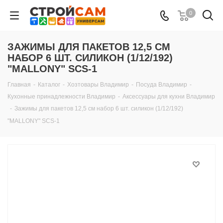
0
ЗАЖИМЫ ДЛЯ ПАКЕТОВ 12,5 СМ
НАБОР 6 ШТ. СИЛИКОН (1/12/192)
"MALLONY" SCS-1
Главная
-
Каталог
-
Хозтовары Владимир
-
Посуда Владимир
-
Кухонные принадлежности Владимир
-
Аксессуары для кухни Владимир
-
Зажимы для пакетов 12,5 см набор 6 шт. силикон (1/12/192)
"MALLONY" SCS-1