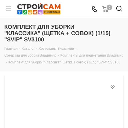
0
КОМПЛЕКТ ДЛЯ УБОРКИ
"КЛАССИКА" (ЩЕТКА + СОВОК) (1/15)
"SVIP" SV3100
Главная
-
Каталог
-
Хозтовары Владимир
-
Средства для уборки Владимир
-
Комплекты для подметания Владимир
-
Комплект для уборки "Классика" (щетка + совок) (1/15) "SVIP" SV3100