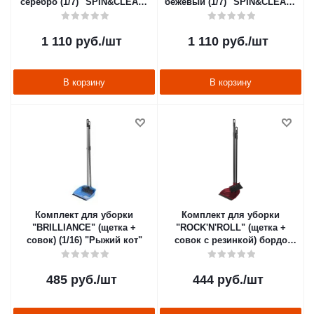
серебро (1/7) "SPIN&CLEAN"
бежевый (1/7) "SPIN&CLEAN"
SV3135сб
SV3135бж
1 110
руб.
/шт
1 110
руб.
/шт
В корзину
В корзину
Комплект для уборки
Комплект для уборки
"BRILLIANCE" (щетка +
"ROCK'N'ROLL" (щетка +
совок) (1/16) "Рыжий кот"
совок с резинкой) бордо
(1/15) "SPIN&CLEAN"
SV3100бр_кр
485
руб.
/шт
444
руб.
/шт