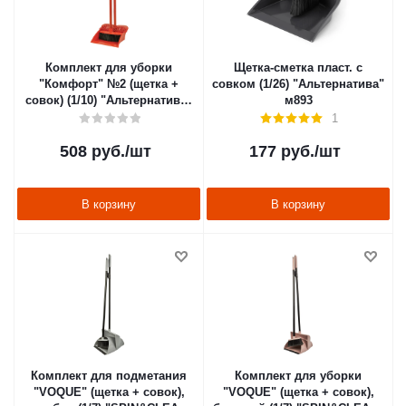
Комплект для уборки
Щетка-сметка пласт. с
"Комфорт" №2 (щетка +
совком (1/26) "Альтернатива"
совок) (1/10) "Альтернатива"
м893
м1171
1
508
руб.
/шт
177
руб.
/шт
В корзину
В корзину
Комплект для подметания
Комплект для уборки
"VOQUE" (щетка + совок),
"VOQUE" (щетка + совок),