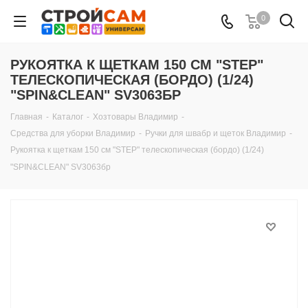
0
РУКОЯТКА К ЩЕТКАМ 150 СМ "STEP"
ТЕЛЕСКОПИЧЕСКАЯ (БОРДО) (1/24)
"SPIN&CLEAN" SV3063БР
Главная
-
Каталог
-
Хозтовары Владимир
-
Средства для уборки Владимир
-
Ручки для швабр и щеток Владимир
-
Рукоятка к щеткам 150 см "STEP" телескопическая (бордо) (1/24)
"SPIN&CLEAN" SV3063бр