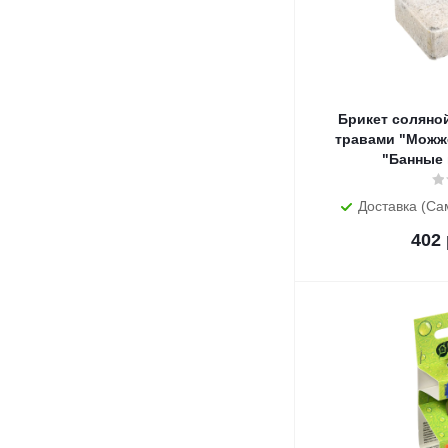
Брикет соляной
травами "Можжев
"Банные 
Доставка (Са
402