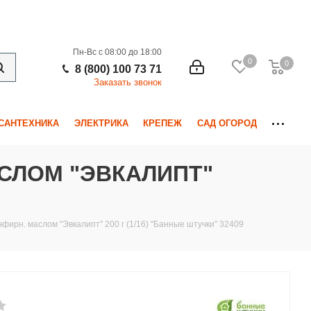
Пн-Вс с 08:00 до 18:00
0
0
0
8 (800) 100 73 71
Заказать звонок
САНТЕХНИКА
ЭЛЕКТРИКА
КРЕПЕЖ
САД ОГОРОД
АСЛОМ "ЭВКАЛИПТ"
эфирн. маслом "Эвкалипт" 200 г (1/16) "Банные штучки" 32409