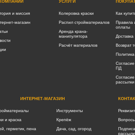
 КОМПАНИИ
УСЛУГИ
ПОКУПА
тория и миссия
Колеровка краски
Как купит
тернет-магазин
Распил стройматериалов
Правила 
оплаты
атьи
Аренда крана-
манипулятора
Доставка
вости
Расчёт материалов
Возврат 
ции
Политика
Согласие
ПД
Согласие
рассылки
ИНТЕРНЕТ-МАГАЗИН
КОНТА
ройматериалы
Инструменты
Реквизи
ки и краска
Крепёж
Вопросы
ей, герметик, пена
Дача, сад, огород
Подписа
рассылк