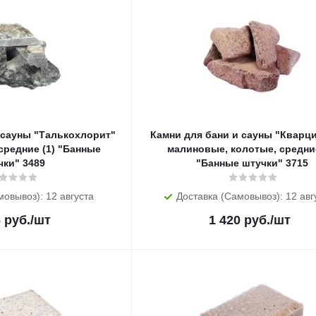
 сауны "Талькохлорит"
Камни для бани и сауны "Кварцит
 средние (1) "Банные
малиновые, колотые, средние
чки" 3489
"Банные штучки" 3715
мовывоз): 12 августа
Доставка (Самовывоз): 12 авг
6
руб.
/шт
1 420
руб.
/шт