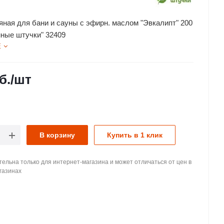
яная для бани и сауны с эфирн. маслом "Эвкалипт" 200
анные штучки" 32409
Е
б.
/шт
В корзину
Купить в 1 клик
ельна только для интернет-магазина и может отличаться от цен в
газинах