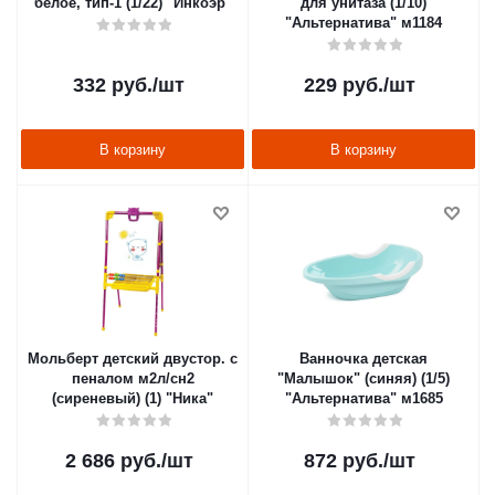
белое, тип-1 (1/22) "Инкоэр"
для унитаза (1/10)
"Альтернатива" м1184
332
руб.
/шт
229
руб.
/шт
В корзину
В корзину
Мольберт детский двустор. с
Ванночка детская
пеналом м2л/сн2
"Малышок" (синяя) (1/5)
(сиреневый) (1) "Ника"
"Альтернатива" м1685
2 686
руб.
/шт
872
руб.
/шт