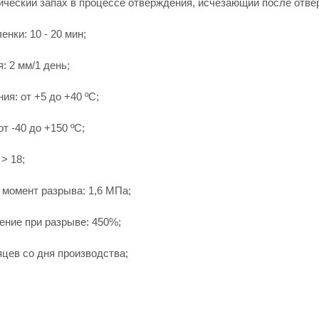
ический запах в процессе отверждения, исчезающий после отве
нки: 10 - 20 мин;
: 2 мм/1 день;
я: от +5 до +40 ºС;
т -40 до +150 ºС;
> 18;
 момент разрыва: 1,6 MПа;
ение при разрыве: 450%;
яцев со дня производства;