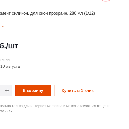
мент силикон. для окон прозрачн. 280 мл (1/12)
Е
б.
/шт
личии
10 августа
В корзину
Купить в 1 клик
ельна только для интернет-магазина и может отличаться от цен в
газинах