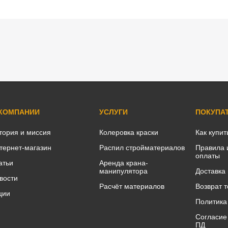
 КОМПАНИИ
УСЛУГИ
ПОКУПА
тория и миссия
Колеровка краски
Как купит
тернет-магазин
Распил стройматериалов
Правила 
оплаты
атьи
Аренда крана-
манипулятора
Доставка
вости
Расчёт материалов
Возврат 
ции
Политика
Согласие
ПД