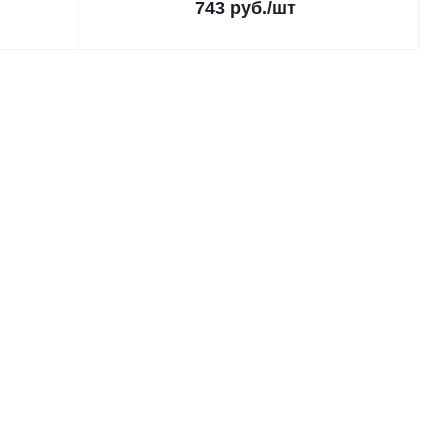
743
руб.
/шт