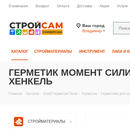
О компании
Возврат
Оплата
Доставка
Акции
Услуги
Ваш город
Владимир
КАТАЛОГ
СТРОЙМАТЕРИАЛЫ
ИНСТРУМЕНТ
ЛАКИ И 
ГЕРМЕТИК МОМЕНТ СИЛИК
ХЕНКЕЛЬ
Главная
-
Каталог
-
Клей Герметик Пена
-
Герметик
-
Герметики для о
СТРОЙМАТЕРИАЛЫ