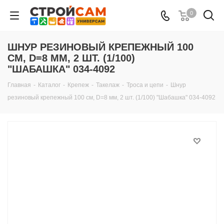
0
ШНУР РЕЗИНОВЫЙ КРЕПЕЖНЫЙ 100
СМ, D=8 ММ, 2 ШТ. (1/100)
"ШАБАШКА" 034-4092
Главная
-
Каталог
-
Крепеж
-
Такелаж
-
Троса и цепи
-
Шнур
резиновый крепежный 100 см, D=8 мм, 2 шт. (1/100) "Шабашка" 034-4092