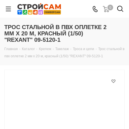
0
ТРОС СТАЛЬНОЙ В ПВХ ОПЛЕТКЕ 2
ММ Х 20 М, КРАСНЫЙ (1/50)
"REXANT" 09-5120-1
Главная
-
Каталог
-
Крепеж
-
Такелаж
-
Троса и цепи
-
Трос стальной в
пвх оплетке 2 мм х 20 м, красный (1/50) "REXANT" 09-5120-1