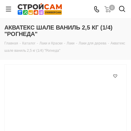
0
АКВАТЕКС ШАЛЕ ВАНИЛЬ 2,5 КГ (1/4)
"РОГНЕДА"
Главная
-
Каталог
-
Лаки и Краски
-
Лаки
-
Лаки для дерева
-
Акватекс
шале ваниль 2,5 кг (1/4) "Рогнеда"