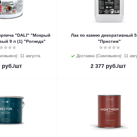
кирпича "DALI" "Мокрый
Лак по камню декоративный 5 
ый 9 л (1) "Рогнеда"
"Престиж"
мовывоз): 11 августа
Доставка (Самовывоз): 11 авг
7
руб.
/шт
2 377
руб.
/шт