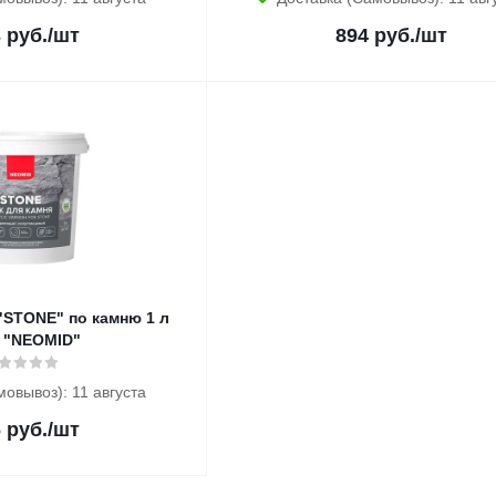
3
руб.
/шт
894
руб.
/шт
"STONE" по камню 1 л
) "NEOMID"
мовывоз): 11 августа
6
руб.
/шт