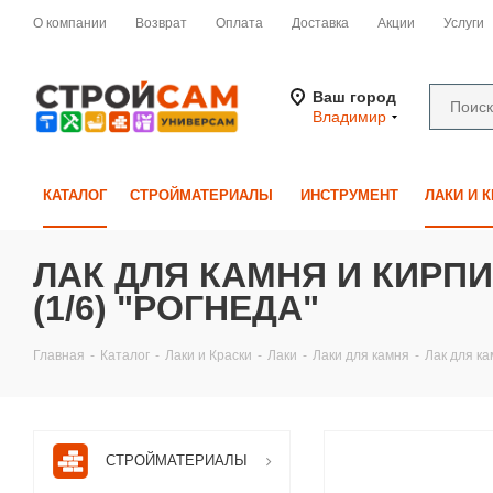
О компании
Возврат
Оплата
Доставка
Акции
Услуги
Ваш город
Владимир
КАТАЛОГ
СТРОЙМАТЕРИАЛЫ
ИНСТРУМЕНТ
ЛАКИ И 
ЛАК ДЛЯ КАМНЯ И КИРПИ
(1/6) "РОГНЕДА"
Главная
-
Каталог
-
Лаки и Краски
-
Лаки
-
Лаки для камня
-
Лак для ка
СТРОЙМАТЕРИАЛЫ