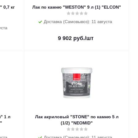
 0,7 кг
Лак по камню "WESTON" 9 л (1) "ELCON"
Доставка (Самовывоз): 11 августа
уста
9 902
руб.
/шт
" 1 л
Лак акриловый "STONE" по камню 5 л
"
(1/2) "NEOMID"
уста
Доставка (Самовывоз): 11 августа