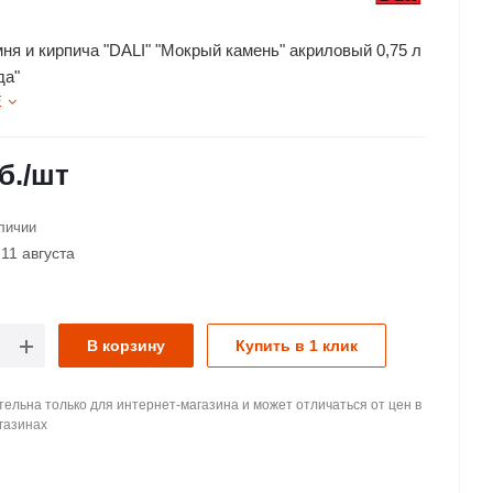
мня и кирпича "DALI" "Мокрый камень" акриловый 0,75 л
да"
Е
б.
/шт
личии
11 августа
В корзину
Купить в 1 клик
ельна только для интернет-магазина и может отличаться от цен в
газинах