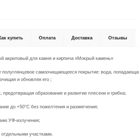
Как купить
Оплата
Доставка
Отзывы
ый акриловый для камня и кирпича «Мокрый камень»
е полуглянцевое самоочищающееся покрытие: вода, попадающая
очищая и обновляя его ;
к, предотвращая образование и развитие плесени и грибка;
ание до +50°С без пожелтения и размягчения;
твию УФ-излучения;
я отдельными участками.