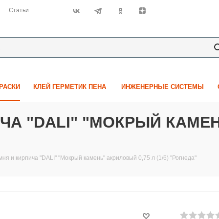
Статьи
КРАСКИ
КЛЕЙ ГЕРМЕТИК ПЕНА
ИНЖЕНЕРНЫЕ СИСТЕМЫ
ЧА "DALI" "МОКРЫЙ КАМЕН
мня и кирпича "DALI" "Мокрый камень" акриловый 0,75 л (1/6) "Рогнеда"