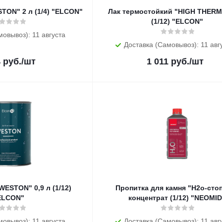
TON" 2 л (1/4) "ELCON"
Лак термостойкий "HIGH THERM"
(1/12) "ELCON"
мовывоз): 11 августа
Доставка (Самовывоз): 11 авг
4
руб.
/шт
1 011
руб.
/шт
WESTON" 0,9 л (1/12)
Пропитка для камня "Н2о-стоп
ELCON"
концентрат (1/12) "NEOMID
мовывоз): 11 августа
Доставка (Самовывоз): 11 авг