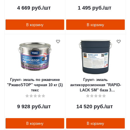
4 669
руб.
/шт
1 495
руб.
/шт
В корзину
В корзину
Грунт- эмаль по ржавчине
Грунт- эмаль
"РжавоSTOP" черная 10 кг (1)
антикоррозионная "RAPID-
текс
LACK SM" база 3
(бесцветная) 8,46 л (1)
"LINNIMAX"
9 928
руб.
/шт
14 520
руб.
/шт
В корзину
В корзину