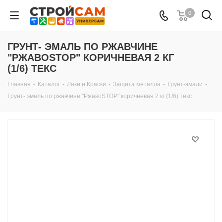
0
ГРУНТ- ЭМАЛЬ ПО РЖАВЧИНЕ
"РЖАВОSTOP" КОРИЧНЕВАЯ 2 КГ
(1/6) ТЕКС
Главная
-
Каталог
-
Лаки и Краски
-
Защита металла
-
Грунт-эмали
-
Грунт- эмаль по ржавчине "РжавоSTOP" коричневая 2 кг (1/6) текс