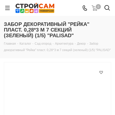
0
ЗАБОР ДЕКОРАТИВНЫЙ "РЕЙКА"
ПЛАСТ. 0,28*3 М 7 СЕКЦИЙ
(ЗЕЛЕНЫЙ) (1/5) "PALISAD"
Главная
-
Каталог
-
Сад огород
-
Архитектура
-
Декор
-
Забор
декоративный "Рейка" пласт. 0,28*3 м 7 секций (зеленый) (1/5) "PALISAD"