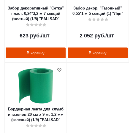
Забор декоративный "Сетка"
Забор декор. "Газонный"
пласт. 0,24*3,2 м 7 секций
0,55*1 м 5 секций (1) "Лдн"
(желтый) (1/5) "PALISAD"
623
руб.
/шт
2 052
руб.
/шт
В корзину
В корзину
Бордюрная лента для клумб
и газонов 20 см х 9 м, 1,2 мм
(зеленый) (1/9) "PALISAD"