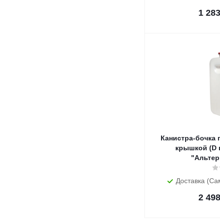
1 28
Канистра-бочка п
крышкой (D г
"Альтер
Доставка (Са
2 49