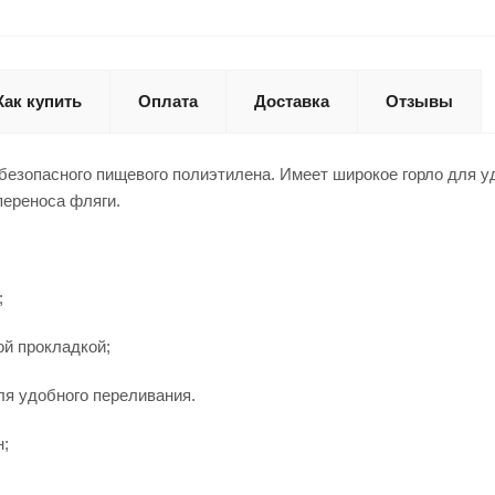
Как купить
Оплата
Доставка
Отзывы
 безопасного пищевого полиэтилена. Имеет широкое горло для у
переноса фляги.
;
ой прокладкой;
ля удобного переливания.
н;