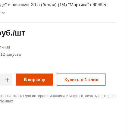
де" с ручками 30 л (белая) (1/4) "Мартика" с909бел
Е
уб.
/шт
личии
12 августа
В корзину
Купить в 1 клик
ельна только для интернет-магазина и может отличаться от цен в
газинах