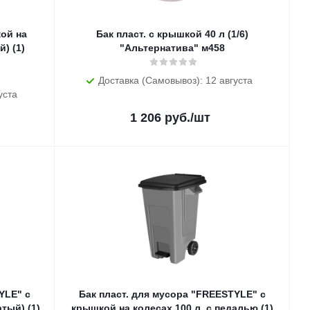
кой на
Бак пласт. с крышкой 40 л (1/6)
) (1)
"Альтернатива" м458
Доставка (Самовывоз): 12 августа
уста
1 206
руб.
/шт
YLE" с
Бак пласт. для мусора "FREESTYLE" с
тый) (1)
крышкой на колесах 100 л, с педалью (1)