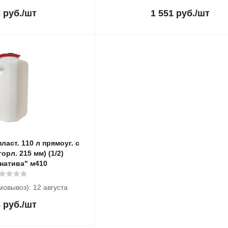
3
руб.
/шт
1 551
руб.
/шт
ласт. 110 л прямоуг. с
орл. 215 мм) (1/2)
натива" м410
мовывоз): 12 августа
8
руб.
/шт