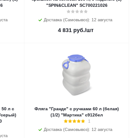
26
"SPIN&CLEAN" SC700221026
уста
Доставка (Самовывоз): 12 августа
4 831
руб.
/шт
 50 л с
Фляга "Гранде" с ручками 60 л (белая)
/серый)
(1/2) "Мартика" с912бел
0
1
Доставка (Самовывоз): 12 августа
уста