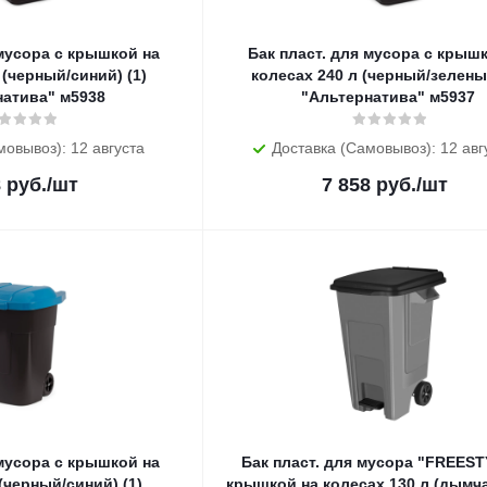
 мусора с крышкой на
Бак пласт. для мусора с крыш
 (черный/синий) (1)
колесах 240 л (черный/зеленый
натива" м5938
"Альтернатива" м5937
мовывоз): 12 августа
Доставка (Самовывоз): 12 авг
8
руб.
/шт
7 858
руб.
/шт
 мусора с крышкой на
Бак пласт. для мусора "FREEST
(черный/синий) (1)
крышкой на колесах 130 л (дымча