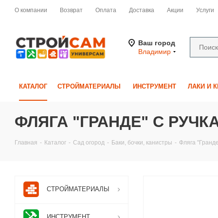
О компании
Возврат
Оплата
Доставка
Акции
Услуги
Ваш город
Владимир
КАТАЛОГ
СТРОЙМАТЕРИАЛЫ
ИНСТРУМЕНТ
ЛАКИ И 
ФЛЯГА "ГРАНДЕ" С РУЧКА
Главная
-
Каталог
-
Сад огород
-
Баки, бочки, канистры
-
Фляга "Гранде
СТРОЙМАТЕРИАЛЫ
ИНСТРУМЕНТ