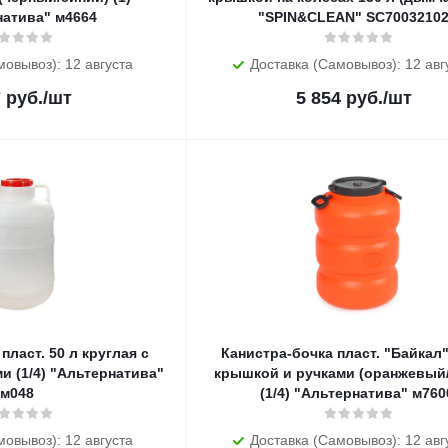
натива" м4664
"SPIN&CLEAN" SC7003210
мовывоз): 12 августа
Доставка (Самовывоз): 12 авг
7
руб.
/шт
5 854
руб.
/шт
пласт. 50 л круглая с
Канистра-бочка пласт. "Байкал"
и (1/4) "Альтернатива"
крышкой и ручками (оранжевый
м048
(1/4) "Альтернатива" м760
мовывоз): 12 августа
Доставка (Самовывоз): 12 авг