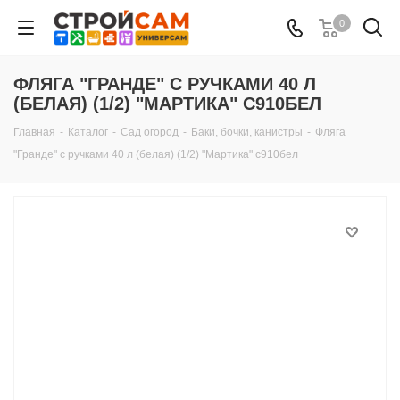
0
ФЛЯГА "ГРАНДЕ" С РУЧКАМИ 40 Л
(БЕЛАЯ) (1/2) "МАРТИКА" С910БЕЛ
Главная
-
Каталог
-
Сад огород
-
Баки, бочки, канистры
-
Фляга
"Гранде" с ручками 40 л (белая) (1/2) "Мартика" с910бел