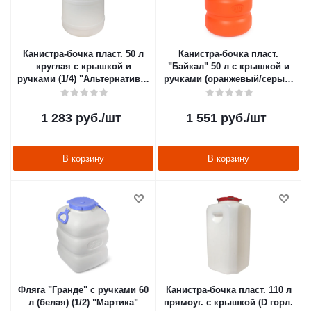
Канистра-бочка пласт. 50 л
Канистра-бочка пласт.
круглая с крышкой и
"Байкал" 50 л с крышкой и
ручками (1/4) "Альтернатива"
ручками (оранжевый/серый)
м048
(1/4) "Альтернатива" м7600
1 283
руб.
/шт
1 551
руб.
/шт
В корзину
В корзину
Фляга "Гранде" с ручками 60
Канистра-бочка пласт. 110 л
л (белая) (1/2) "Мартика"
прямоуг. с крышкой (D горл.