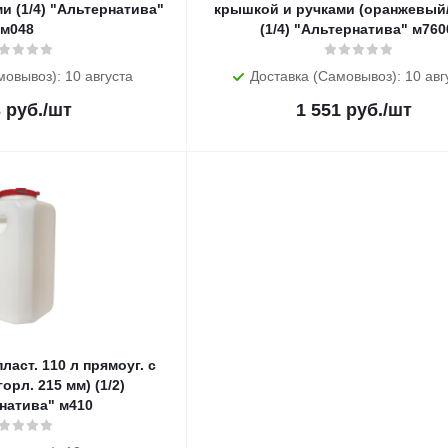
и (1/4) "Альтернатива"
крышкой и ручками (оранжевый
м048
(1/4) "Альтернатива" м760
мовывоз): 10 августа
Доставка (Самовывоз): 10 авг
3
руб.
/шт
1 551
руб.
/шт
ласт. 110 л прямоуг. с
орл. 215 мм) (1/2)
натива" м410