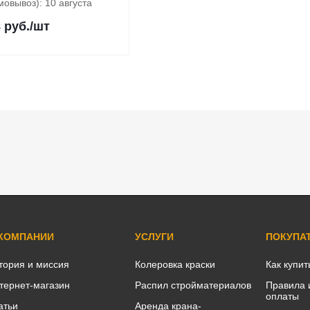
мовывоз): 10 августа
8
руб.
/шт
 КОМПАНИИ
УСЛУГИ
ПОКУПА
тория и миссия
Колеровка краски
Как купит
тернет-магазин
Распил стройматериалов
Правила 
оплаты
атьи
Аренда крана-