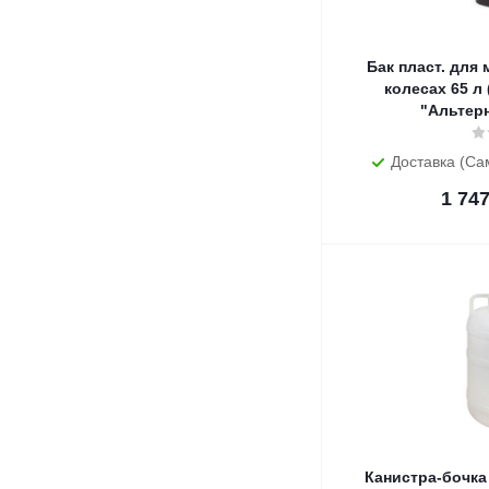
Бак пласт. для
колесах 65 л 
"Альтер
Доставка (Са
1 74
Канистра-бочка 