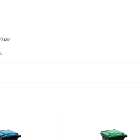
90 мм;
.