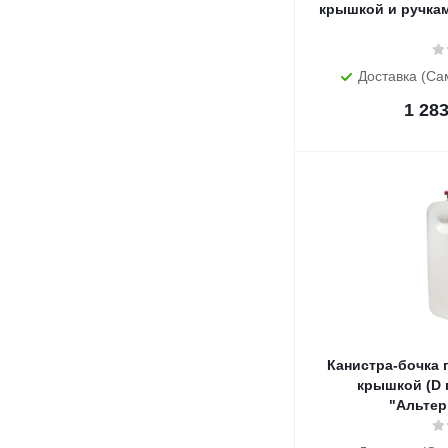
крышкой и ручкам
Доставка (Са
1 28
Канистра-бочка п
крышкой (D г
"Альтер