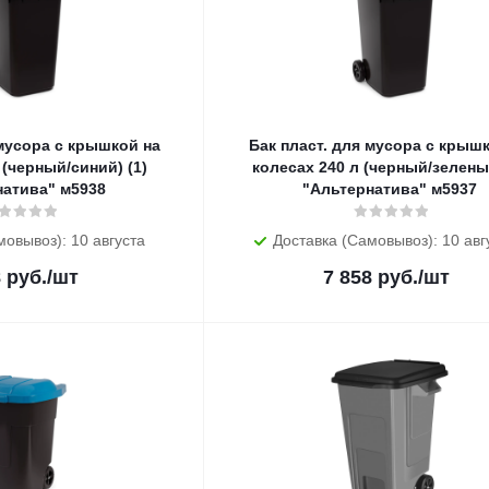
 мусора с крышкой на
Бак пласт. для мусора с крыш
 (черный/синий) (1)
колесах 240 л (черный/зеленый
натива" м5938
"Альтернатива" м5937
мовывоз): 10 августа
Доставка (Самовывоз): 10 авг
8
руб.
/шт
7 858
руб.
/шт