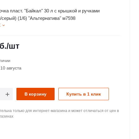
чка пласт. "Байкал" 30 л с крышкой и ручками
серый) (1/6) "Альтернатива" м7598
Е
б.
/шт
личии
10 августа
В корзину
Купить в 1 клик
ельна только для интернет-магазина и может отличаться от цен в
газинах