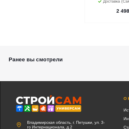
Доставка (Са
2 49
Ранее вы смотрели
О
Ис
Ин
Владимирская область, г. Петушки, ул. 3-
го Интернационала, д.2
Ст