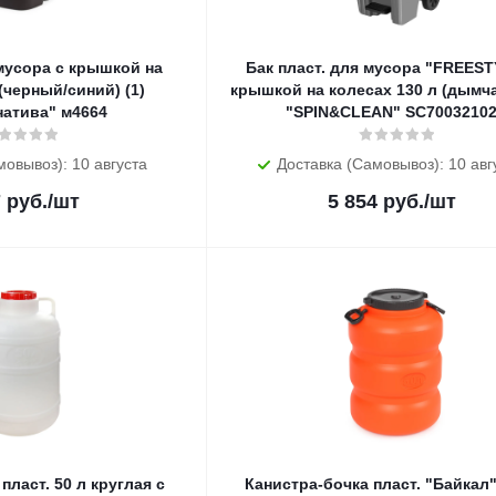
 мусора с крышкой на
Бак пласт. для мусора "FREEST
(черный/синий) (1)
крышкой на колесах 130 л (дымча
натива" м4664
"SPIN&CLEAN" SC7003210
мовывоз): 10 августа
Доставка (Самовывоз): 10 авг
7
руб.
/шт
5 854
руб.
/шт
пласт. 50 л круглая с
Канистра-бочка пласт. "Байкал"