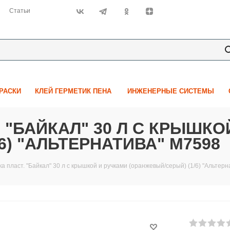
Статьи
КРАСКИ
КЛЕЙ ГЕРМЕТИК ПЕНА
ИНЖЕНЕРНЫЕ СИСТЕМЫ
 "БАЙКАЛ" 30 Л С КРЫШКО
6) "АЛЬТЕРНАТИВА" М7598
а пласт. "Байкал" 30 л с крышкой и ручками (оранжевый/серый) (1/6) "Альтер