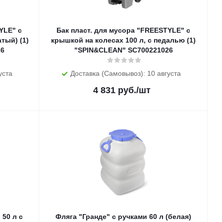
YLE" с
Бак пласт. для мусора "FREESTYLE" с
тый) (1)
крышкой на колесах 100 л, с педалью (1)
26
"SPIN&CLEAN" SC700221026
уста
Доставка (Самовывоз): 10 августа
4 831
руб.
/шт
 50 л с
Фляга "Гранде" с ручками 60 л (белая)