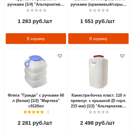
ручками (1/4) "Альтернатива"
ручками (оранжевый/серый)
м048
(1/4) "Альтернатива" м7600
1 283
руб.
/шт
1 551
руб.
/шт
В корзину
В корзину
Фляга "Гранде" с ручками 60
Канистра-бочка пласт. 110 л
л (белая) (1/2) "Мартика"
прямоуг. с крышкой (D горл.
с912бел
215 мм) (1/2) "Альтернатива"
м410
1
2 281
руб.
/шт
2 498
руб.
/шт