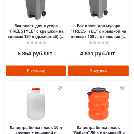
Бак пласт. для мусора
Бак пласт. для мусора
"FREESTYLE" с крышкой на
"FREESTYLE" с крышкой на
колесах 130 л (дымчатый) (1)
колесах 100 л, с педалью (1)
"SPIN&CLEAN" SC700321026
"SPIN&CLEAN" SC700221026
5 854
руб.
/шт
4 831
руб.
/шт
В корзину
В корзину
Канистра-бочка пласт. 50 л
Канистра-бочка пласт.
круглая с крышкой и
"Байкал" 50 л с крышкой и