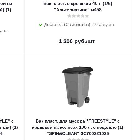
кой на
Бак пласт. с крышкой 40 л (1/6)
) (1)
"Альтернатива" м458
Доставка (Самовывоз): 10 августа
уста
1 206
руб.
/шт
YLE" с
Бак пласт. для мусора "FREESTYLE" с
тый) (1)
крышкой на колесах 100 л, с педалью (1)
26
"SPIN&CLEAN" SC700221026