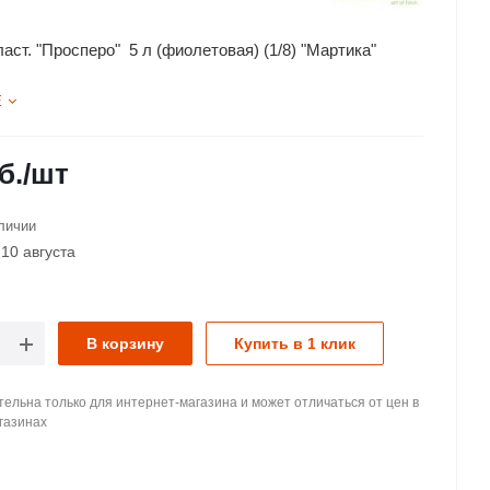
аст. "Просперо" 5 л (фиолетовая) (1/8) "Мартика"
Е
б.
/шт
личии
10 августа
В корзину
Купить в 1 клик
ельна только для интернет-магазина и может отличаться от цен в
газинах