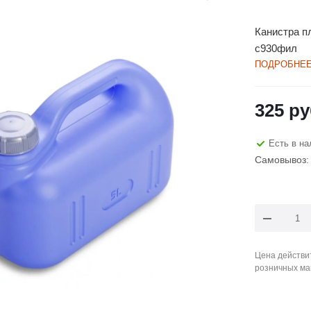
Канистра пл
с930фил
ПОДРОБНЕ
325
ру
Есть в на
Самовывоз: 
Цена действит
розничных ма