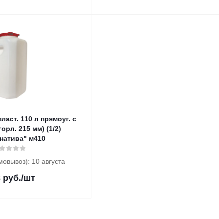
ласт. 110 л прямоуг. с
орл. 215 мм) (1/2)
натива" м410
мовывоз): 10 августа
8
руб.
/шт