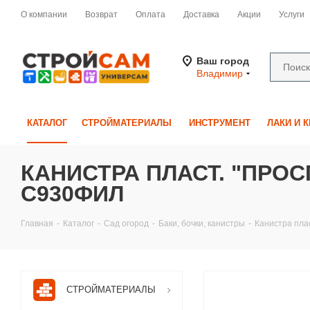
О компании
Возврат
Оплата
Доставка
Акции
Услуги
Ваш город
Владимир
КАТАЛОГ
СТРОЙМАТЕРИАЛЫ
ИНСТРУМЕНТ
ЛАКИ И 
КАНИСТРА ПЛАСТ. "ПРОСП
С930ФИЛ
Главная
-
Каталог
-
Сад огород
-
Баки, бочки, канистры
-
Канистра плас
СТРОЙМАТЕРИАЛЫ