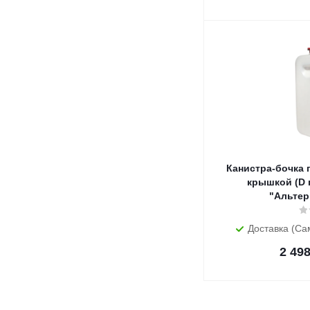
Канистра-бочка п
крышкой (D г
"Альтер
Доставка (Са
2 49