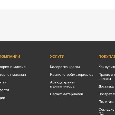
 КОМПАНИИ
УСЛУГИ
ПОКУПА
тория и миссия
Колеровка краски
Как купит
тернет-магазин
Распил стройматериалов
Правила 
оплаты
атьи
Аренда крана-
манипулятора
Доставка
вости
Расчёт материалов
Возврат 
ции
Политика
Согласие
ПД