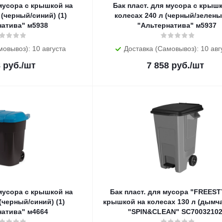
 мусора с крышкой на
Бак пласт. для мусора с крыш
 (черный/синий) (1)
колесах 240 л (черный/зеленый
натива" м5938
"Альтернатива" м5937
мовывоз): 10 августа
Доставка (Самовывоз): 10 авг
8
руб.
/шт
7 858
руб.
/шт
 мусора с крышкой на
Бак пласт. для мусора "FREEST
(черный/синий) (1)
крышкой на колесах 130 л (дымча
натива" м4664
"SPIN&CLEAN" SC7003210