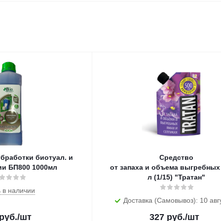
бработки биотуал. и
Средство
ии БП800 1000мл
от запаха и объема выгребных 
л (1/15) "Тратан"
 в наличии
Доставка (Самовывоз): 10 авг
руб.
/шт
327
руб.
/шт