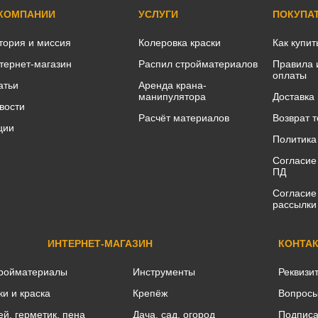
 КОМПАНИИ
УСЛУГИ
ПОКУПА
тория и миссия
Колеровка краски
Как купит
тернет-магазин
Распил стройматериалов
Правила 
оплаты
атьи
Аренда крана-
манипулятора
Доставка
вости
Расчёт материалов
Возврат 
ции
Политика
Согласие
ПД
Согласие
рассылки
ИНТЕРНЕТ-МАГАЗИН
КОНТА
ройматериалы
Инструменты
Реквизи
ки и краска
Крепёж
Вопросы
ей, герметик, пена
Дача, сад, огород
Подписа