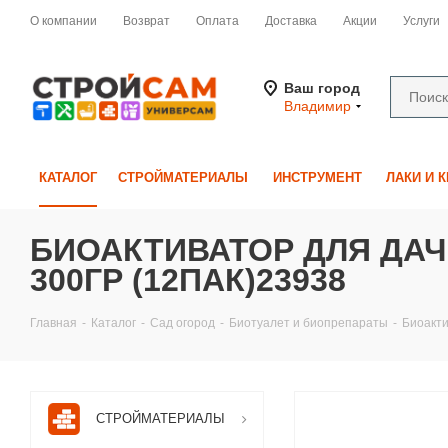
О компании
Возврат
Оплата
Доставка
Акции
Услуги
Ваш город
Владимир
КАТАЛОГ
СТРОЙМАТЕРИАЛЫ
ИНСТРУМЕНТ
ЛАКИ И 
БИОАКТИВАТОР ДЛЯ ДАЧ
300ГР (12ПАК)23938
Главная
-
Каталог
-
Сад огород
-
Биотуалет и биопрепараты
-
Биоакти
СТРОЙМАТЕРИАЛЫ