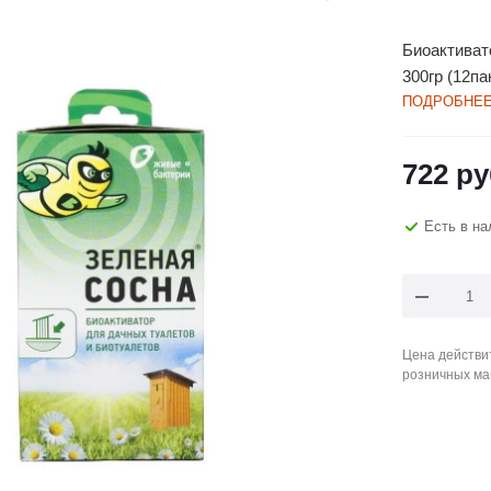
Биоактиват
300гр (12па
ПОДРОБНЕ
722
ру
Есть в на
Цена действит
розничных ма