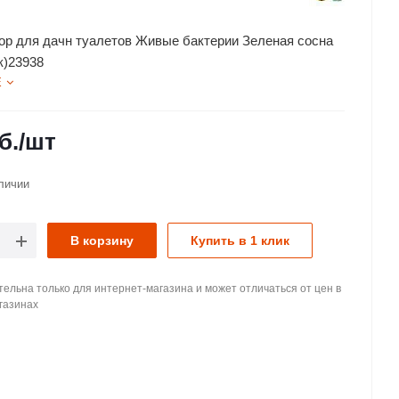
ор для дачн туалетов Живые бактерии Зеленая сосна
к)23938
Е
б.
/шт
личии
В корзину
Купить в 1 клик
ельна только для интернет-магазина и может отличаться от цен в
газинах