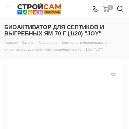
0
БИОАКТИВАТОР ДЛЯ СЕПТИКОВ И
ВЫГРЕБНЫХ ЯМ 70 Г (1/20) "JOY"
Главная
-
Каталог
-
Сад огород
-
Биотуалет и биопрепараты
-
Биоактиватор для септиков и выгребных ям 70 г (1/20) "JOY"