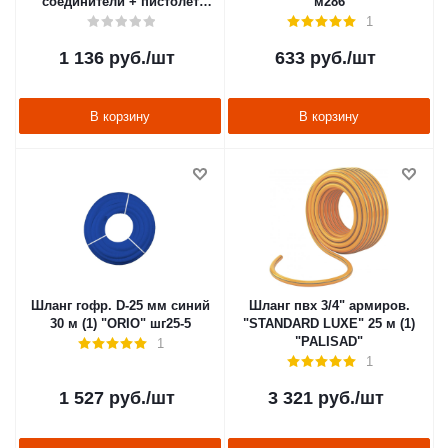
соединители + пистолет
м286
(1/12) "PARK" LS1051-150
1
1 136
руб.
/шт
633
руб.
/шт
В корзину
В корзину
Шланг гофр. D-25 мм синий
Шланг пвх 3/4" армиров.
30 м (1) "ORIO" шг25-5
"STANDARD LUXE" 25 м (1)
"PALISAD"
1
1
1 527
руб.
/шт
3 321
руб.
/шт