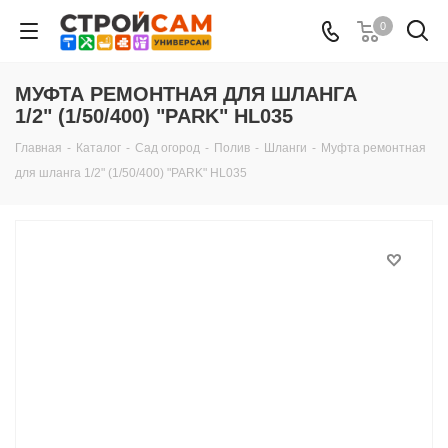
0
МУФТА РЕМОНТНАЯ ДЛЯ ШЛАНГА
1/2" (1/50/400) "PARK" HL035
Главная
-
Каталог
-
Сад огород
-
Полив
-
Шланги
-
Муфта ремонтная
для шланга 1/2" (1/50/400) "PARK" HL035