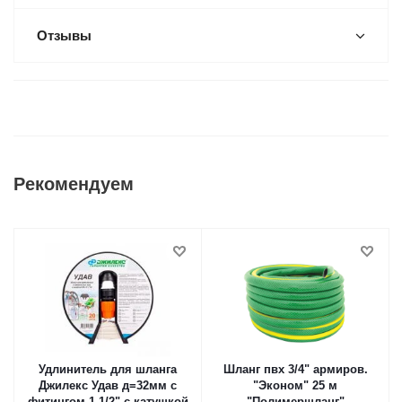
Отзывы
Рекомендуем
Удлинитель для шланга
Шланг пвх 3/4" армиров.
Джилекс Удав д=32мм с
"Эконом" 25 м
фитингом 1 1/2" с катушкой
"Полимершланг"