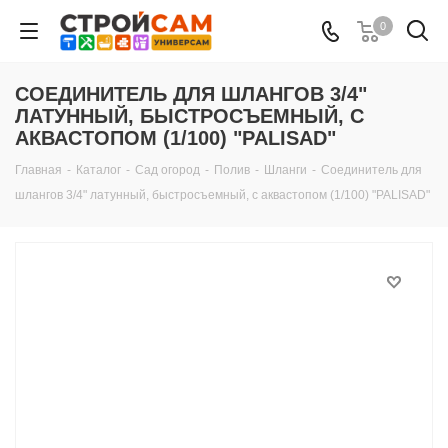
0
СОЕДИНИТЕЛЬ ДЛЯ ШЛАНГОВ 3/4"
ЛАТУННЫЙ, БЫСТРОСЪЕМНЫЙ, С
АКВАСТОПОМ (1/100) "PALISAD"
Главная
-
Каталог
-
Сад огород
-
Полив
-
Шланги
-
Соединитель для
шлангов 3/4" латунный, быстросъемный, с аквастопом (1/100) "PALISAD"