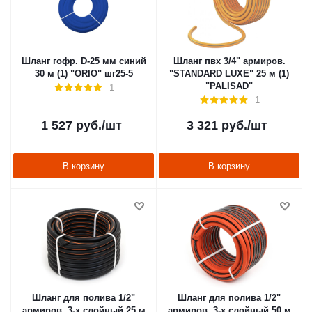
Шланг гофр. D-25 мм синий
Шланг пвх 3/4" армиров.
30 м (1) "ORIO" шг25-5
"STANDARD LUXE" 25 м (1)
"PALISAD"
1
1
1 527
руб.
/шт
3 321
руб.
/шт
В корзину
В корзину
Шланг для полива 1/2"
Шланг для полива 1/2"
армиров. 3-х слойный 25 м
армиров. 3-х слойный 50 м