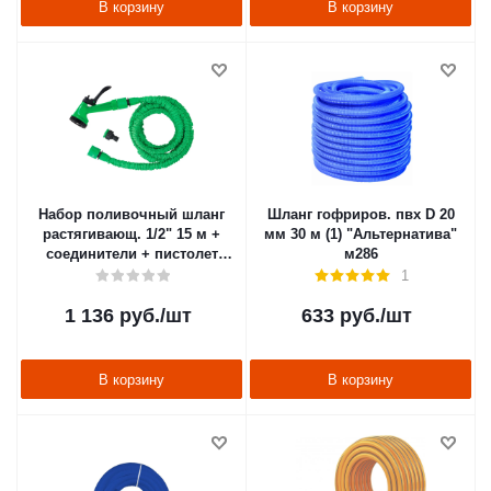
В корзину
В корзину
Набор поливочный шланг
Шланг гофриров. пвх D 20
растягивающ. 1/2" 15 м +
мм 30 м (1) "Альтернатива"
соединители + пистолет
м286
(1/12) "PARK" LS1051-150
1
1 136
руб.
/шт
633
руб.
/шт
В корзину
В корзину