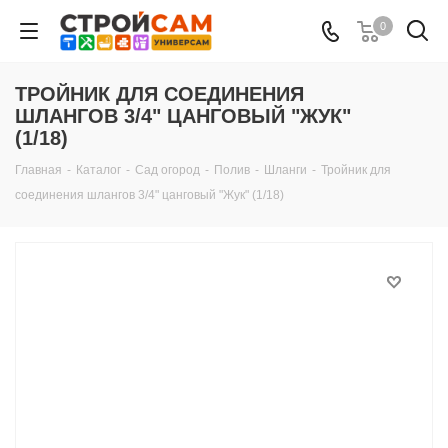
0
ТРОЙНИК ДЛЯ СОЕДИНЕНИЯ
ШЛАНГОВ 3/4" ЦАНГОВЫЙ "ЖУК"
(1/18)
Главная
-
Каталог
-
Сад огород
-
Полив
-
Шланги
-
Тройник для
соединения шлангов 3/4" цанговый "Жук" (1/18)