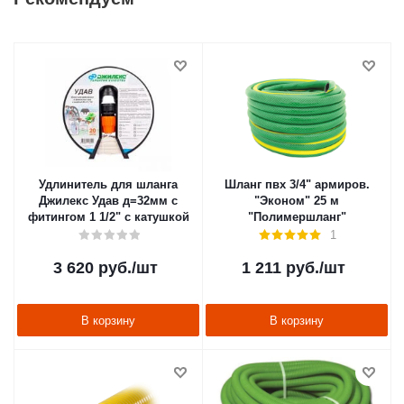
Удлинитель для шланга
Шланг пвх 3/4" армиров.
Джилекс Удав д=32мм с
"Эконом" 25 м
фитингом 1 1/2" с катушкой
"Полимершланг"
1
3 620
руб.
/шт
1 211
руб.
/шт
В корзину
В корзину