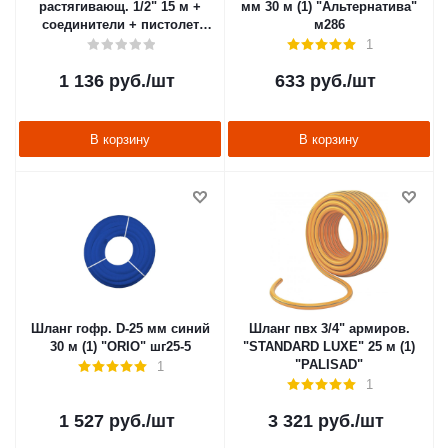
растягивающ. 1/2" 15 м +
мм 30 м (1) "Альтернатива"
соединители + пистолет
м286
(1/12) "PARK" LS1051-150
1
1 136
руб.
/шт
633
руб.
/шт
В корзину
В корзину
Шланг гофр. D-25 мм синий
Шланг пвх 3/4" армиров.
30 м (1) "ORIO" шг25-5
"STANDARD LUXE" 25 м (1)
"PALISAD"
1
1
1 527
руб.
/шт
3 321
руб.
/шт