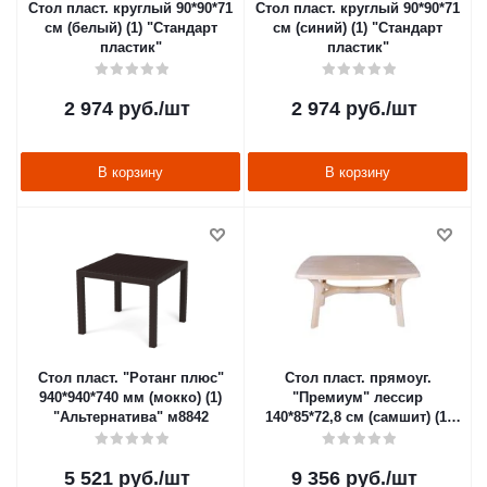
Стол пласт. круглый 90*90*71
Стол пласт. круглый 90*90*71
см (белый) (1) "Стандарт
см (синий) (1) "Стандарт
пластик"
пластик"
2 974
руб.
/шт
2 974
руб.
/шт
В корзину
В корзину
Стол пласт. "Ротанг плюс"
Стол пласт. прямоуг.
940*940*740 мм (мокко) (1)
"Премиум" лессир
"Альтернатива" м8842
140*85*72,8 см (самшит) (1)
"Стандарт пластик"
5 521
руб.
/шт
9 356
руб.
/шт