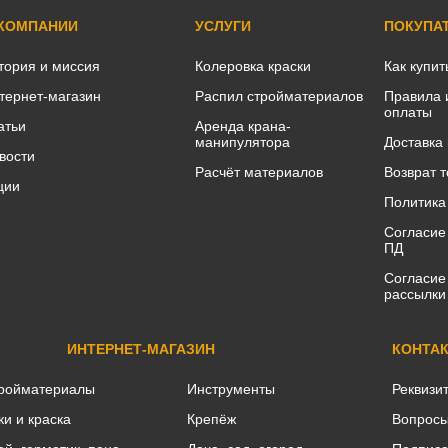
 КОМПАНИИ
УСЛУГИ
ПОКУПА
тория и миссия
Колеровка краски
Как купит
тернет-магазин
Распил стройматериалов
Правила 
оплаты
атьи
Аренда крана-
манипулятора
Доставка
вости
Расчёт материалов
Возврат 
ции
Политика
Согласие
ПД
Согласие
рассылки
ИНТЕРНЕТ-МАГАЗИН
КОНТА
ройматериалы
Инструменты
Реквизи
ки и краска
Крепёж
Вопросы