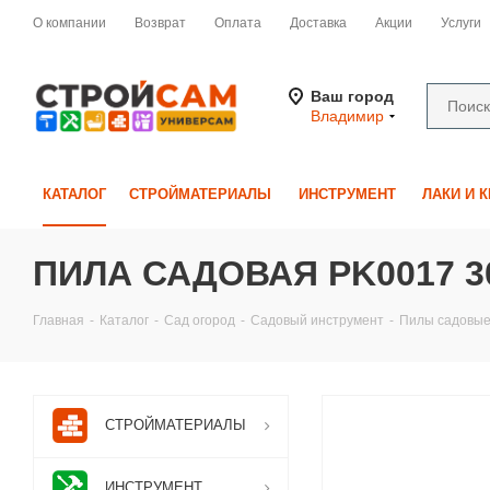
О компании
Возврат
Оплата
Доставка
Акции
Услуги
Ваш город
Владимир
КАТАЛОГ
СТРОЙМАТЕРИАЛЫ
ИНСТРУМЕНТ
ЛАКИ И 
ПИЛА САДОВАЯ PK0017 30
Главная
-
Каталог
-
Сад огород
-
Садовый инструмент
-
Пилы садовы
СТРОЙМАТЕРИАЛЫ
ИНСТРУМЕНТ