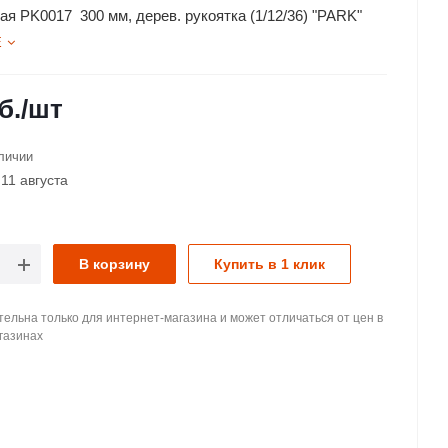
ая PK0017 300 мм, дерев. рукоятка (1/12/36) "PARK"
Е
б.
/шт
личии
11 августа
В корзину
Купить в 1 клик
ельна только для интернет-магазина и может отличаться от цен в
газинах