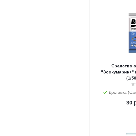
Средство 
"Зоокумарин+" г
(1/5
Доставка (Са
30
р