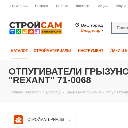
О компании
Возврат
Оплата
Доставка
Акции
Услуги
Ваш город
Владимир
КАТАЛОГ
СТРОЙМАТЕРИАЛЫ
ИНСТРУМЕНТ
ЛАКИ И 
ОТПУГИВАТЕЛИ ГРЫЗУНОВ 
"REXANT" 71-0068
Главная
-
Каталог
-
Сад огород
-
Средства от грызунов
-
Отпугиватели 
СТРОЙМАТЕРИАЛЫ