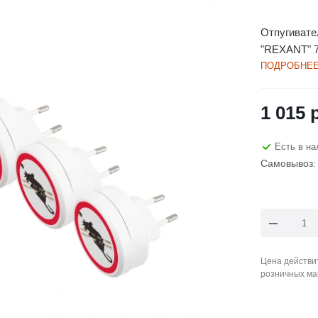
Отпугивател
"REXANT" 7
ПОДРОБНЕ
1 015
р
Есть в на
Самовывоз: 
Цена действит
розничных ма