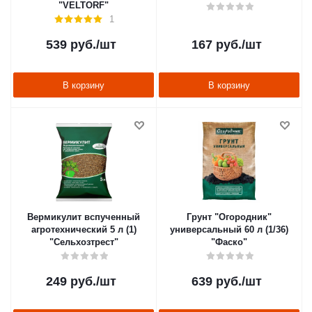
"VELTORF"
1
539
руб.
/шт
167
руб.
/шт
В корзину
В корзину
Вермикулит вспученный
Грунт "Огородник"
агротехнический 5 л (1)
универсальный 60 л (1/36)
"Сельхозтрест"
"Фаско"
249
руб.
/шт
639
руб.
/шт