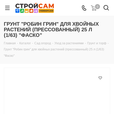
0
ГРУНТ "РОБИН ГРИН" ДЛЯ ХВОЙНЫХ
РАСТЕНИЙ (ПРЕССОВАННЫЙ) 25 Л
(1/63) "ФАСКО"
Главная
-
Каталог
-
Сад огород
-
Уход за растениями
-
Грунт и торф
-
Грунт "Робин грин" для хвойных растений (прессованный) 25 л (1/63)
"Фаско"