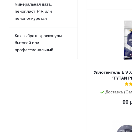
минеральная вата,
пенопласт, PIR или
пенополиуретан
Как выбрать краскопульт:
бытовой или
профессиональный
Уплотнитель E 9 X
"TYTAN P
Доставка (Са
90
р