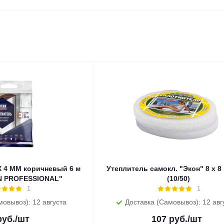
X 4 MM коричневый 6 м
Утеплитель самокл. "Экон" 8 х 8 мм 
AN PROFESSIONAL"
(10/50)
1
1
мовывоз): 12 августа
Доставка (Самовывоз): 12 авг
уб.
/шт
107
руб.
/шт