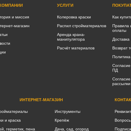
 КОМПАНИИ
УСЛУГИ
ПОКУПА
тория и миссия
Колеровка краски
Как купит
тернет-магазин
Распил стройматериалов
Правила 
оплаты
атьи
Аренда крана-
манипулятора
Доставка
вости
Расчёт материалов
Возврат 
ции
Политика
Согласие
ПД
Согласие
рассылки
ИНТЕРНЕТ-МАГАЗИН
КОНТА
ройматериалы
Инструменты
Реквизи
ки и краска
Крепёж
Вопросы
ей, герметик, пена
Дача, сад, огород
Подписа