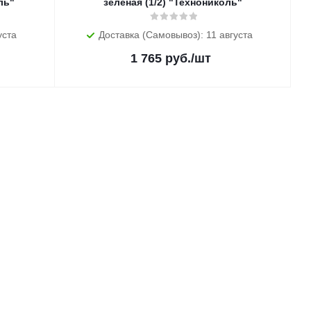
ль"
зеленая (1/2) "Технониколь"
уста
Доставка (Самовывоз): 11 августа
1 765
руб.
/шт