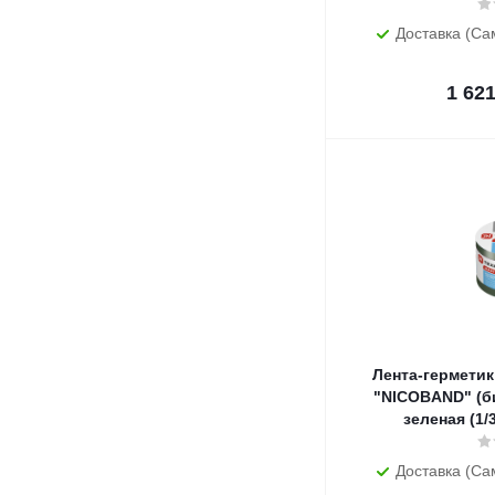
Доставка (Са
1 62
Лента-герметик 
"NICOBAND" (б
зеленая (1/
Доставка (Са