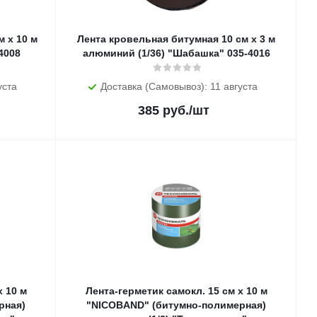
 х 10 м
Лента кровельная битумная 10 см х 3 м
4008
алюминий (1/36) "Шабашка" 035-4016
уста
Доставка (Самовывоз): 11 августа
385
руб.
/шт
х 10 м
Лента-герметик самокл. 15 см х 10 м
рная)
"NICOBAND" (битумно-полимерная)