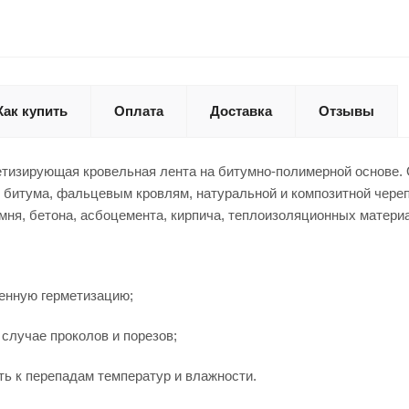
Как купить
Оплата
Доставка
Отзывы
тизирующая кровельная лента на битумно-полимерной основе. 
 битума, фальцевым кровлям, натуральной и композитной череп
амня, бетона, асбоцемента, кирпича, теплоизоляционных матери
енную герметизацию;
 случае проколов и порезов;
ть к перепадам температур и влажности.