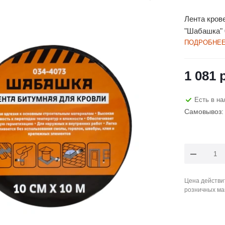
Лента крове
"Шабашка" 
ПОДРОБНЕ
1 081
р
Есть в на
Самовывоз: 
Цена действит
розничных ма