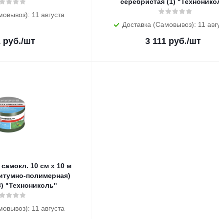
серебристая (1) "Технонико
мовывоз): 11 августа
Доставка (Самовывоз): 11 авг
1
руб.
/шт
3 111
руб.
/шт
самокл. 10 см х 10 м
итумно-полимерная)
3) "Технониколь"
мовывоз): 11 августа