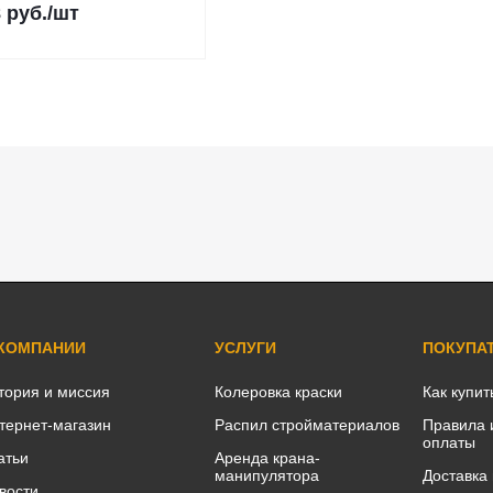
8
руб.
/шт
 КОМПАНИИ
УСЛУГИ
ПОКУПА
тория и миссия
Колеровка краски
Как купит
тернет-магазин
Распил стройматериалов
Правила 
оплаты
атьи
Аренда крана-
манипулятора
Доставка
вости