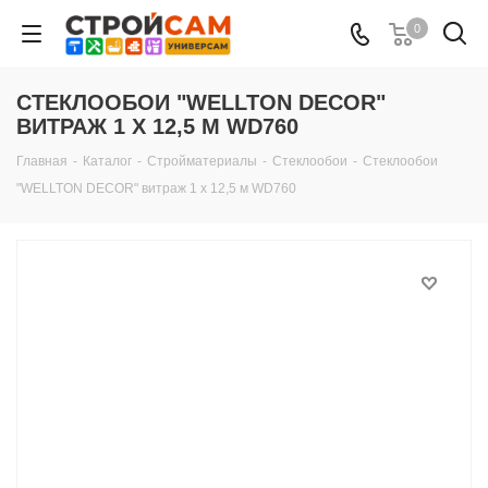
0
СТЕКЛООБОИ "WELLTON DECOR"
ВИТРАЖ 1 Х 12,5 М WD760
Главная
-
Каталог
-
Стройматериалы
-
Стеклообои
-
Стеклообои
"WELLTON DECOR" витраж 1 х 12,5 м WD760