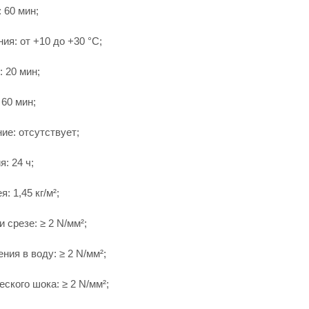
 60 мин;
ия: от +10 до +30 °С;
 20 мин;
 60 мин;
ие: отсутствует;
: 24 ч;
: 1,45 кг/м²;
 срезе: ≥ 2 N/мм²;
ния в воду: ≥ 2 N/мм²;
ского шока: ≥ 2 N/мм²;