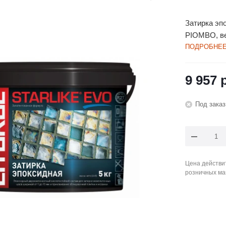
Затирка эп
PIOMBO, ве
ПОДРОБНЕ
9 957
р
Под заказ
Цена действит
розничных ма