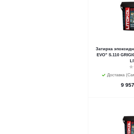
Затирка эпоксидн
EVO" S.110 GRIGIO
L
Доставка (Са
9 95