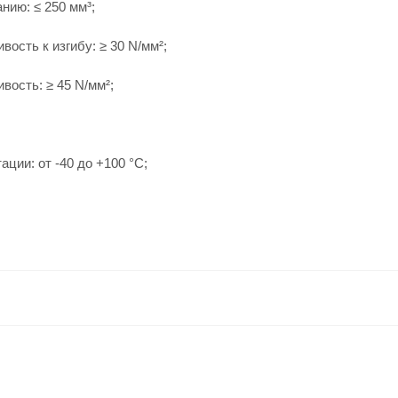
нию: ≤ 250 мм³;
ость к изгибу: ≥ 30 N/мм²;
вость: ≥ 45 N/мм²;
ции: от -40 до +100 °С;