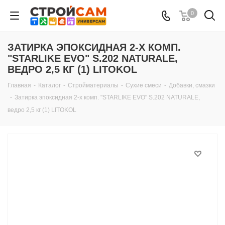
0
ЗАТИРКА ЭПОКСИДНАЯ 2-Х КОМП.
"STARLIKE EVO" S.202 NATURALE,
ВЕДРО 2,5 КГ (1) LITOKOL
Главная
-
Каталог
-
Стройматериалы
-
Сухие смеси
-
Добавки, смазки
-
Затирка эпоксидная 2-х комп. "STARLIKE EVO" S.202 NATURALE,
ведро 2,5 кг (1) LITOKOL