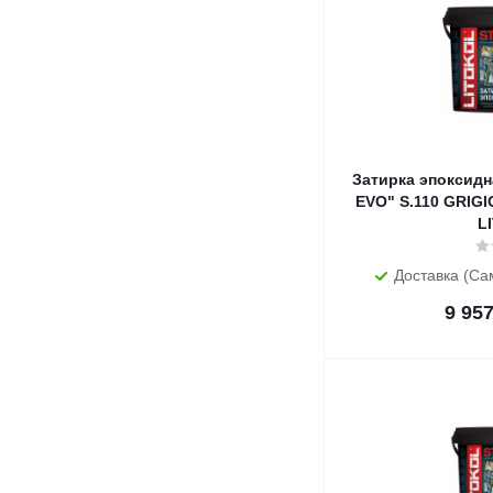
Затирка эпоксидн
EVO" S.110 GRIGIO
L
Доставка (Са
9 95