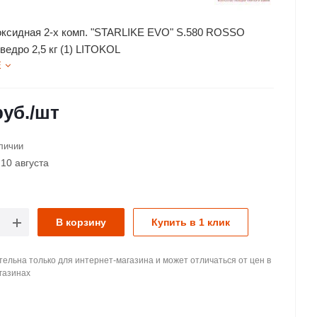
оксидная 2-х комп. "STARLIKE EVO" S.580 ROSSO
едро 2,5 кг (1) LITOKOL
Е
уб.
/шт
личии
10 августа
В корзину
Купить в 1 клик
ельна только для интернет-магазина и может отличаться от цен в
газинах