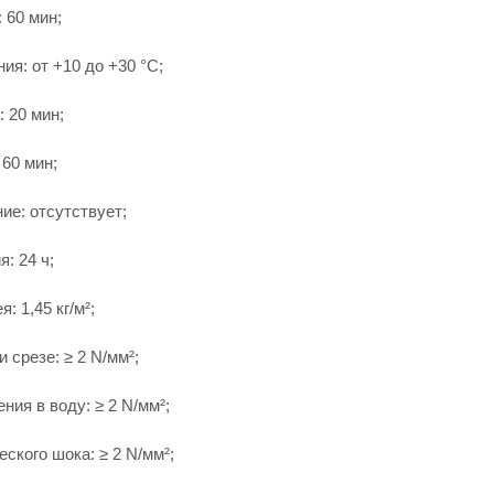
 60 мин;
ия: от +10 до +30 °С;
 20 мин;
 60 мин;
ие: отсутствует;
: 24 ч;
: 1,45 кг/м²;
 срезе: ≥ 2 N/мм²;
ния в воду: ≥ 2 N/мм²;
ского шока: ≥ 2 N/мм²;