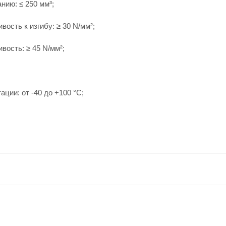
нию: ≤ 250 мм³;
ость к изгибу: ≥ 30 N/мм²;
вость: ≥ 45 N/мм²;
ции: от -40 до +100 °С;