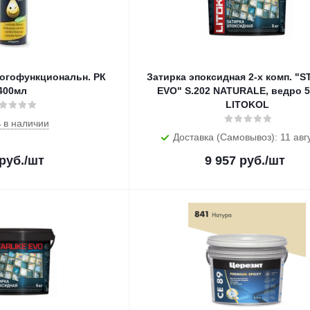
ногофункциональн. РК
Затирка эпоксидная 2-х комп. "
400мл
EVO" S.202 NATURALE, ведро 5 
LITOKOL
 в наличии
Доставка (Самовывоз): 11 авг
руб.
/шт
9 957
руб.
/шт