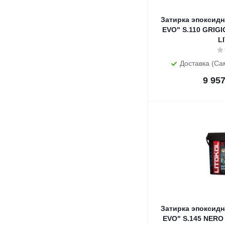
Затирка эпоксидн
EVO" S.110 GRIGIO
L
Доставка (Са
9 95
Затирка эпоксидн
EVO" S.145 NERO