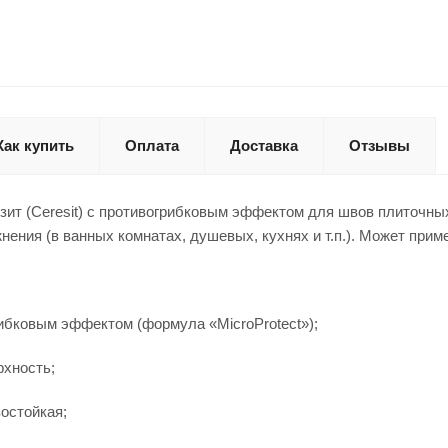
Как купить
Оплата
Доставка
Отзывы
зит (Ceresit) с противогрибковым эффектом для швов плиточны
нения (в ванных комнатах, душевых, кухнях и т.п.). Может при
ибковым эффектом (формула «MicroProtect»);
рхность;
зостойкая;