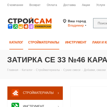
О компании
Возврат
Оплата
Доставка
Акции
Услуги
Ваш город
Владимир
КАТАЛОГ
СТРОЙМАТЕРИАЛЫ
ИНСТРУМЕНТ
ЛАКИ И 
ЗАТИРКА СЕ 33 №46 КАРАМ
Главная
-
Каталог
-
Стройматериалы
-
Сухие смеси
-
Добавки, смазки
СТРОЙМАТЕРИАЛЫ
ИНСТРУМЕНТ