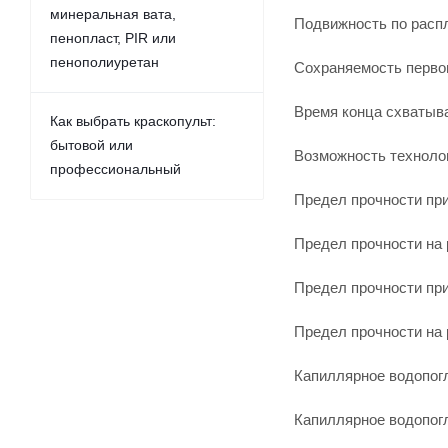
минеральная вата,
Подвижность по распл
пенопласт, PIR или
пенополиуретан
Сохраняемость первон
Время конца схватыва
Как выбрать краскопульт:
бытовой или
Возможность технолог
профессиональный
Предел прочности при
Предел прочности на 
Предел прочности при
Предел прочности на 
Капиллярное водопогл
Капиллярное водопогл