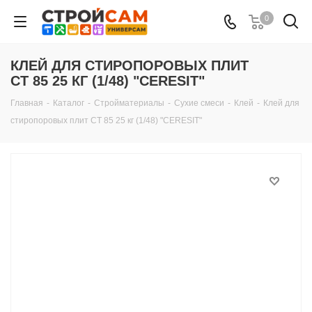
0
КЛЕЙ ДЛЯ СТИРОПОРОВЫХ ПЛИТ
CT 85 25 КГ (1/48) "CERESIT"
Главная
-
Каталог
-
Стройматериалы
-
Сухие смеси
-
Клей
-
Клей для
стиропоровых плит CT 85 25 кг (1/48) "CERESIT"