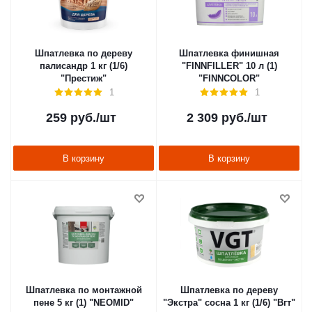
Шпатлевка по дереву
Шпатлевка финишная
палисандр 1 кг (1/6)
"FINNFILLER" 10 л (1)
"Престиж"
"FINNCOLOR"
1
1
259
руб.
/шт
2 309
руб.
/шт
В корзину
В корзину
Шпатлевка по монтажной
Шпатлевка по дереву
пене 5 кг (1) "NEOMID"
"Экстра" сосна 1 кг (1/6) "Вгт"