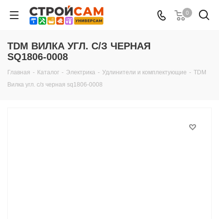
0
TDM ВИЛКА УГЛ. С/З ЧЕРНАЯ
SQ1806-0008
Главная
-
Каталог
-
Электрика
-
Удлинители и комплектующие
-
TDM
Вилка угл. с/з черная sq1806-0008