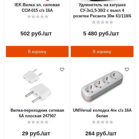
IEK Вилка эл. силовая
Удлинитель на катушке
ССИ-015 с/з 16А
СУ-3х1,5-30/2 с выкл 4
розетки Ресанта 30м 61/118/6
502
руб.
/шт
5 480
руб.
/шт
В корзину
В корзину
Вилка-переходник сетевая
UNIVersal колодка 4гн с/з 16А
6А плоская 247507
белая
29
руб.
/шт
264
руб.
/шт