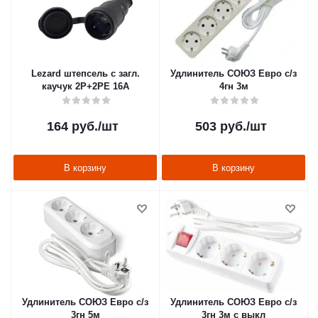
Lezard штепсель с загл.
Удлинитель СОЮЗ Евро с/з
каучук 2Р+2РЕ 16А
4гн 3м
164
руб.
/шт
503
руб.
/шт
В корзину
В корзину
Удлинитель СОЮЗ Евро с/з
Удлинитель СОЮЗ Евро с/з
3гн 5м
3гн 3м с выкл