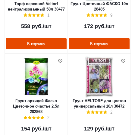
Торф верховой Veltorf
Грунт Цветочный ФАСКО 10л
нейтрализованный 50л 30477
28485
1
9
558
руб.
/шт
172
руб.
/шт
В корзину
В корзину
Грунт орхидей Фаско
Грунт VELTORF для цветов
Цветочное счастье 2,5л
универсальный 10л 30472
202868
2
2
154
руб.
/шт
129
руб.
/шт