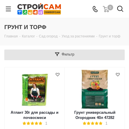
0
ГРУНТ И ТОРФ
Главная
-
Каталог
-
Сад огород
-
Уход за растениями
-
Грунт и торф
Фильтр
Атлант 30г для рассады и
Грунт универсальный
почвосмеси
Огородник 40л 47282
1
1