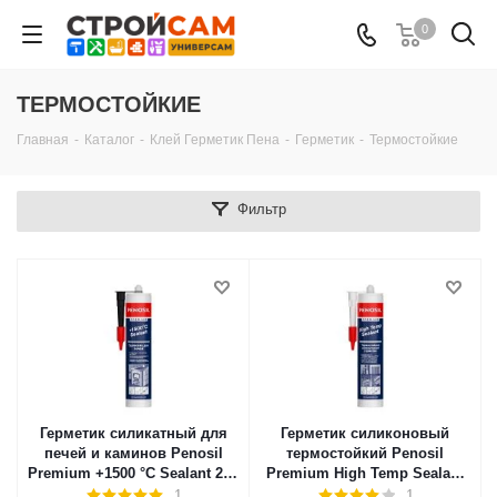
0
ТЕРМОСТОЙКИЕ
Главная
-
Каталог
-
Клей Герметик Пена
-
Герметик
-
Термостойкие
Фильтр
Герметик силикатный для
Герметик силиконовый
печей и каминов Penosil
термостойкий Penosil
Premium +1500 °C Sealant 280
Premium High Temp Sealant
мл черный 218945
280 мл красный 218931
1
1