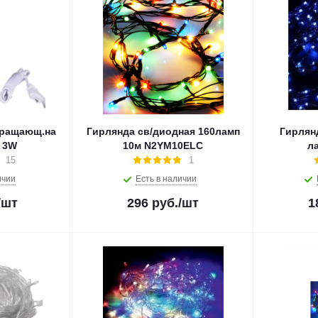
вращающ.на
Гирлянда св/диодная 160ламп
Гирлян
 3W
10м N2YM10ELC
л
15
1
ичии
Есть в наличии
/шт
296
руб.
/шт
1