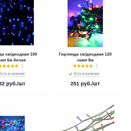
да св/диодная 100
Гирлянда св/диодная 120
амп 6м белая
ламп 8м
1
1
Есть в наличии
Есть в наличии
82
руб.
/шт
251
руб.
/шт