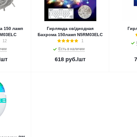
а 150 ламп
Гирлянда св/диодная
Гир
RM03ELC
Бахрома 150ламп N5RM03ELC
12
1
ичии
Есть в наличии
/шт
618
руб.
/шт