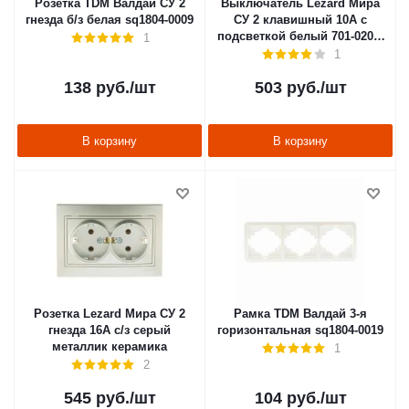
Розетка TDM Валдай СУ 2
Выключатель Lezard Мира
гнезда б/з белая sq1804-0009
СУ 2 клавишный 10А с
подсветкой белый 701-0202-
1
112
1
138
руб.
/шт
503
руб.
/шт
В корзину
В корзину
Розетка Lezard Мира СУ 2
Рамка TDM Валдай 3-я
гнезда 16А с/з серый
горизонтальная sq1804-0019
металлик керамика
1
2
545
руб.
/шт
104
руб.
/шт