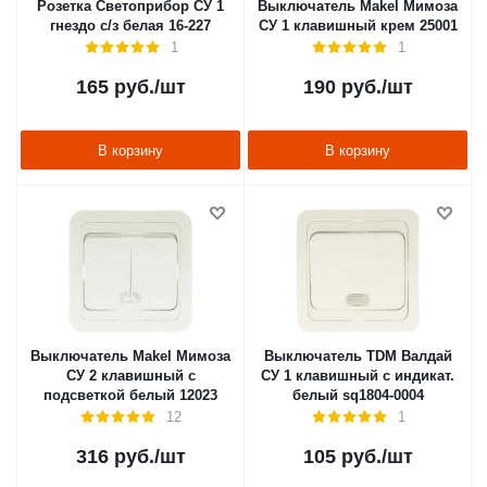
Розетка Светоприбор СУ 1
Выключатель Makel Мимоза
гнездо с/з белая 16-227
СУ 1 клавишный крем 25001
1
1
165
руб.
/шт
190
руб.
/шт
В корзину
В корзину
Выключатель Makel Мимоза
Выключатель TDM Валдай
СУ 2 клавишный с
СУ 1 клавишный с индикат.
подсветкой белый 12023
белый sq1804-0004
12
1
316
руб.
/шт
105
руб.
/шт