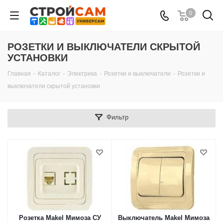
0
РОЗЕТКИ И ВЫКЛЮЧАТЕЛИ СКРЫТОЙ
УСТАНОВКИ
Главная
-
Каталог
-
Электрика
-
Розетки и выключатели
-
Розетки и
выключатели скрытой установки
Фильтр
Розетка Makel Мимоза СУ
Выключатель Makel Мимоза