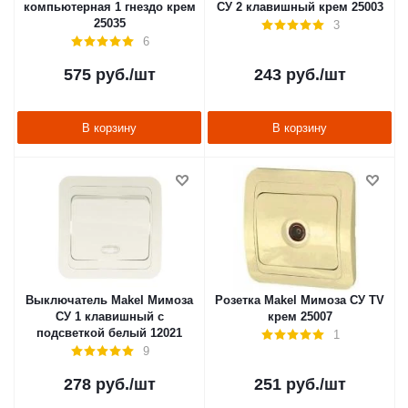
компьютерная 1 гнездо крем
СУ 2 клавишный крем 25003
25035
3
6
575
руб.
/шт
243
руб.
/шт
В корзину
В корзину
Выключатель Makel Мимоза
Розетка Makel Мимоза СУ TV
СУ 1 клавишный с
крем 25007
подсветкой белый 12021
1
9
278
руб.
/шт
251
руб.
/шт