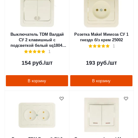
Выключатель TDM Валдай
Розетка Makel Мимоза СУ 1
СУ 2 клавишный с
гнездо б/з крем 25002
подсветкой белый sq1804-
1
0006
1
154
руб.
/шт
193
руб.
/шт
В корзину
В корзину